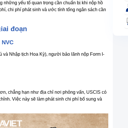
ng những yếu tố quan trọng cần chuẩn bị khi nộp hồ
hí, chi phí phát sinh và ước tính tổng ngân sách cần
giai đoạn
à NVC
ú và Nhập tịch Hoa Kỳ), người bảo lãnh nộp Form I-
 đơn, chẳng hạn như địa chỉ nơi phỏng vấn, USCIS có
hỉnh. Việc này sẽ làm phát sinh chi phí bổ sung và