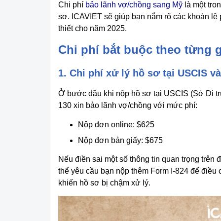
Chi phí
bảo lãnh vợ/chồng sang Mỹ
là một tro
sơ. ICAVIET sẽ giúp bạn nắm rõ các khoản lệ p
thiết cho năm 2025.
Chi phí bắt buộc theo từng 
1. Chi phí xử lý hồ sơ tại USCIS v
Ở bước đầu khi nộp hồ sơ tại USCIS (Sở Di tr
130 xin bảo lãnh vợ/chồng với mức phí:
Nộp đơn online: $625
Nộp đơn bản giấy: $675
Nếu điền sai một số thông tin quan trọng trên
thể yêu cầu bạn nộp thêm Form I-824 để điều c
khiến hồ sơ bị chậm xử lý.