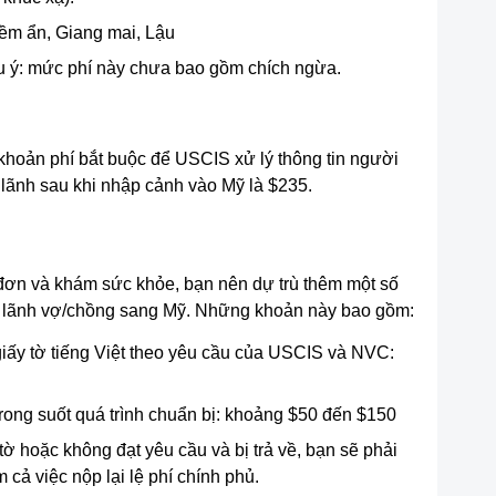
iềm ẩn, Giang mai, Lậu
 ý: mức phí này chưa bao gồm chích ngừa.
khoản phí bắt buộc để USCIS xử lý thông tin người
lãnh sau khi nhập cảnh vào Mỹ là $235.
 đơn và khám sức khỏe, bạn nên dự trù thêm một số
bảo lãnh vợ/chồng sang Mỹ. Những khoản này bao gồm:
 giấy tờ tiếng Việt theo yêu cầu của USCIS và NVC:
 trong suốt quá trình chuẩn bị: khoảng $50 đến $150
 tờ hoặc không đạt yêu cầu và bị trả về, bạn sẽ phải
 cả việc nộp lại lệ phí chính phủ.