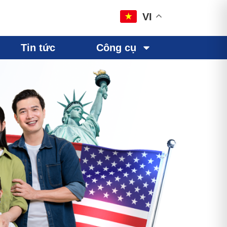
VI
Tin tức
Công cụ