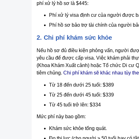
phí xử lý hồ sơ là $445:
Phí xử lý visa định cư của người được b
Phí hồ sơ bảo trợ tài chính của người bả
2. Chi phí khám sức khỏe
Nếu hồ sơ đủ điều kiện phỏng vấn, người đượ
yêu cầu để được cấp visa. Việc khám phải thự
(Khoa Khám Xuất cảnh) hoặc Tổ chức Di cư Qu
tiêm chủng.
Chi phí khám sẽ khác nhau tùy the
Từ 18 đến dưới 25 tuổi: $389
Từ 25 đến dưới 45 tuổi: $339
Từ 45 tuổi trở lên: $334
Mức phí này bao gồm:
Khám sức khỏe tổng quát.
Đo thị lực (cho người ≥ 50 tuổi hay có tật