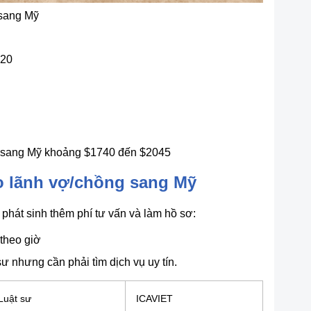
 sang Mỹ
120
ng sang Mỹ khoảng $1740 đến $2045
o lãnh vợ/chồng sang Mỹ
ể phát sinh thêm phí tư vấn và làm hồ sơ:
 theo giờ
sư nhưng cần phải tìm dịch vụ uy tín.
Luật sư
ICAVIET