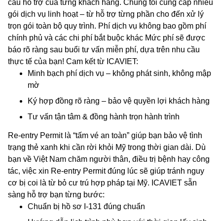
cầu hỗ trợ của từng khách hàng. Chúng tôi cung cấp nhiều
gói dịch vụ linh hoạt – từ hỗ trợ từng phần cho đến xử lý
trọn gói toàn bộ quy trình. Phí dịch vụ không bao gồm phí
chính phủ và các chi phí bắt buộc khác Mức phí sẽ được
báo rõ ràng sau buổi tư vấn miễn phí, dựa trên nhu cầu
thực tế của bạn! Cam kết từ ICAVIET:
Minh bạch phí dịch vụ – không phát sinh, không mập
mờ
Ký hợp đồng rõ ràng – bảo vệ quyền lợi khách hàng
Tư vấn tận tâm & đồng hành trọn hành trình
Re-entry Permit là “tấm vé an toàn” giúp bạn bảo vệ tình
trạng thẻ xanh khi cần rời khỏi Mỹ trong thời gian dài. Dù
bạn về Việt Nam chăm người thân, điều trị bệnh hay công
tác, việc xin Re-entry Permit đúng lúc sẽ giúp tránh nguy
cơ bị coi là từ bỏ cư trú hợp pháp tại Mỹ. ICAVIET sẵn
sàng hỗ trợ bạn từng bước:
Chuẩn bị hồ sơ I-131 đúng chuẩn