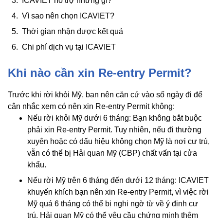
ICAVIET hỗ trợ những gì?
Vì sao nên chọn ICAVIET?
Thời gian nhận được kết quả
Chi phí dịch vụ tại ICAVIET
Khi nào cần xin Re-entry Permit?
Trước khi rời khỏi Mỹ, bạn nên căn cứ vào số ngày đi để
cân nhắc xem có nên xin Re-entry Permit không:
Nếu rời khỏi Mỹ dưới 6 tháng: Bạn không bắt buộc
phải xin Re-entry Permit. Tuy nhiên, nếu đi thường
xuyên hoặc có dấu hiệu không chọn Mỹ là nơi cư trú,
vẫn có thể bị Hải quan Mỹ (CBP) chất vấn tại cửa
khẩu.
Nếu rời Mỹ trên 6 tháng đến dưới 12 tháng: ICAVIET
khuyến khích bạn nên xin Re-entry Permit, vì việc rời
Mỹ quá 6 tháng có thể bị nghi ngờ từ về ý định cư
trú. Hải quan Mỹ có thể yêu cầu chứng minh thêm