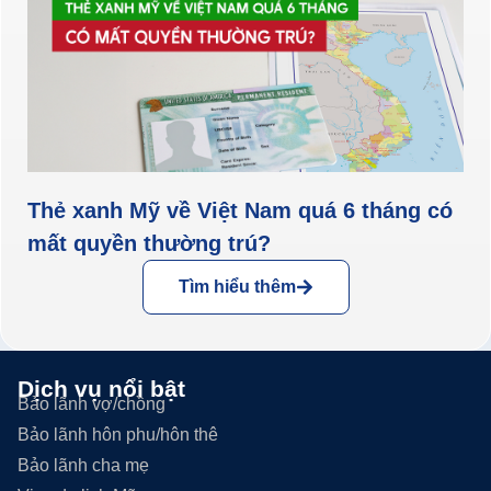
Thẻ xanh Mỹ về Việt Nam quá 6 tháng có
mất quyền thường trú?
Tìm hiểu thêm
Dịch vụ nổi bật
Bảo lãnh vợ/chồng
Bảo lãnh hôn phu/hôn thê
Bảo lãnh cha mẹ