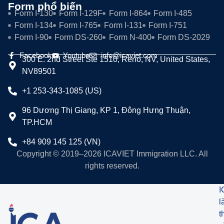
Form phổ biến
Form I-130
Form I-129F
Form I-864
Form I-485
Form I-134
Form I-765
Form I-131
Form I-751
Form I-90
Form DS-260
Form N-400
Form DS-2029
Facebook
Youtube
info@icaviet.com
300 E. 2nd Street Ste 1510, Reno, NV, United States,
NV89501
+1 253-343-1085 (US)
96 Dương Thị Giang, KP 1, Đông Hưng Thuận,
TP.HCM
+84 909 145 125 (VN)
Copyright © 2019–2026 ICAVIET Immigration LLC. All
rights reserved.
I
l
t