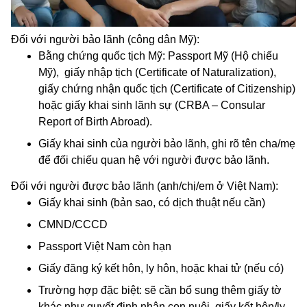
Đối với người bảo lãnh (công dân Mỹ):
Bằng chứng quốc tịch Mỹ: Passport Mỹ (Hộ chiếu
Mỹ), giấy nhập tịch (Certificate of Naturalization),
giấy chứng nhận quốc tịch (Certificate of Citizenship)
hoặc giấy khai sinh lãnh sự (CRBA – Consular
Report of Birth Abroad).
Giấy khai sinh của người bảo lãnh, ghi rõ tên cha/mẹ
để đối chiếu quan hệ với người được bảo lãnh.
Đối với người được bảo lãnh (anh/chị/em ở Việt Nam):
Giấy khai sinh (bản sao, có dịch thuật nếu cần)
CMND/CCCD
Passport Việt Nam còn hạn
Giấy đăng ký kết hôn, ly hôn, hoặc khai tử (nếu có)
Trường hợp đặc biệt: sẽ cần bổ sung thêm giấy tờ
khác như quyết định nhận con nuôi, giấy kết hôn/ly