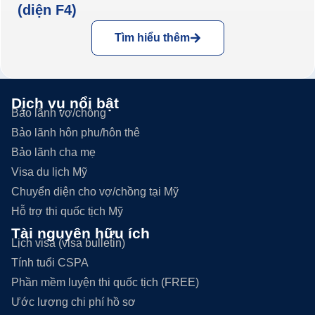
(diện F4)
Tìm hiểu thêm
Dịch vụ nổi bật
Bảo lãnh vợ/chồng
Bảo lãnh hôn phu/hôn thê
Bảo lãnh cha mẹ
Visa du lịch Mỹ
Chuyển diện cho vợ/chồng tại Mỹ
Hỗ trợ thi quốc tịch Mỹ
Tài nguyên hữu ích
Lịch visa (visa bulletin)
Tính tuổi CSPA
Phần mềm luyện thi quốc tịch (FREE)
Ước lượng chi phí hồ sơ