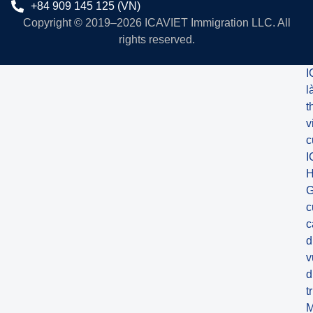
+84 909 145 125 (VN)
Copyright © 2019–2026 ICAVIET Immigration LLC. All
rights reserved.
I
l
t
v
c
I
H
G
c
c
d
v
d
t