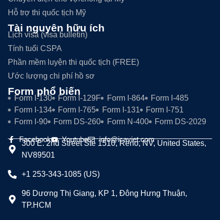
Hỗ trợ thi quốc tịch Mỹ
Tài nguyên hữu ích
Lịch visa (visa bulletin)
Tính tuổi CSPA
Phần mềm luyện thi quốc tịch (FREE)
Ước lượng chi phí hồ sơ
Form phổ biến
Form I-130
Form I-129F
Form I-864
Form I-485
Form I-134
Form I-765
Form I-131
Form I-751
Form I-90
Form DS-260
Form N-400
Form DS-2029
Facebook
Youtube
info@icaviet.com
300 E. 2nd Street Ste 1510, Reno, NV, United States,
NV89501
+1 253-343-1085 (US)
96 Dương Thị Giang, KP 1, Đông Hưng Thuận,
TP.HCM