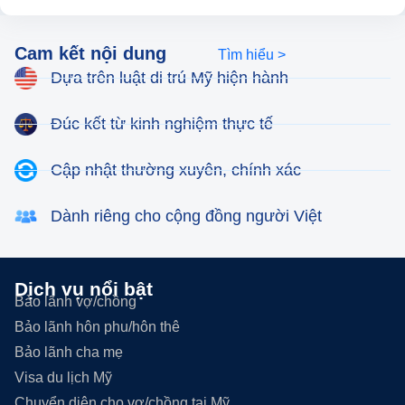
Cam kết nội dung
Tìm hiểu >
Dựa trên luật di trú Mỹ hiện hành
Đúc kết từ kinh nghiệm thực tế
Cập nhật thường xuyên, chính xác
Dành riêng cho cộng đồng người Việt
Dịch vụ nổi bật
Bảo lãnh vợ/chồng
Bảo lãnh hôn phu/hôn thê
Bảo lãnh cha mẹ
Visa du lịch Mỹ
Chuyển diện cho vợ/chồng tại Mỹ