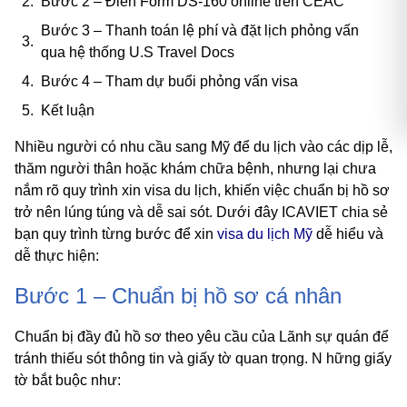
Bước 2 – Điền Form DS-160 online trên CEAC
Bước 3 – Thanh toán lệ phí và đặt lịch phỏng vấn
qua hệ thống U.S Travel Docs
Bước 4 – Tham dự buổi phỏng vấn visa
Kết luận
Nhiều người có nhu cầu sang Mỹ để du lịch vào các dịp lễ,
thăm người thân hoặc khám chữa bệnh, nhưng lại chưa
nắm rõ quy trình xin visa du lịch, khiến việc chuẩn bị hồ sơ
trở nên lúng túng và dễ sai sót. Dưới đây ICAVIET chia sẻ
bạn quy trình từng bước để xin
visa du lịch Mỹ
dễ hiểu và
dễ thực hiện:
Bước 1 – Chuẩn bị hồ sơ cá nhân
Chuẩn bị đầy đủ hồ sơ theo yêu cầu của Lãnh sự quán để
tránh thiếu sót thông tin và giấy tờ quan trọng. N hững giấy
tờ bắt buộc như: