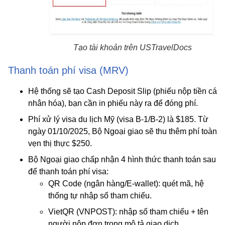
Tạo tài khoản trên USTravelDocs
Thanh toán phí visa (MRV)
Hệ thống sẽ tạo
Cash Deposit Slip
(phiếu nộp tiền cá
nhân hóa), bạn cần in phiếu này ra để đóng phí.
Phí xử lý visa du lịch Mỹ (visa B-1/B-2) là $185. Từ
ngày 01/10/2025, Bộ Ngoại giao sẽ thu thêm phí toàn
vẹn thị thực $250.
Bộ Ngoại giao chấp nhận 4 hình thức thanh toán sau
để thanh toán phí visa:
QR Code (ngân hàng/E-wallet)
: quét mã, hệ
thống tự nhập số tham chiếu.
VietQR (VNPOST)
: nhập số tham chiếu + tên
người nộp đơn trong mô tả giao dịch