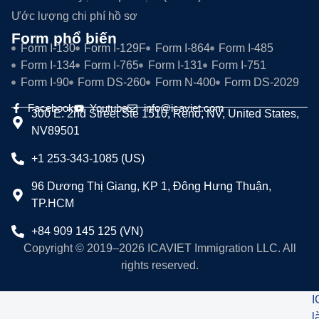
Ước lượng chi phí hồ sơ
Form phổ biến
Form I-130
Form I-129F
Form I-864
Form I-485
Form I-134
Form I-765
Form I-131
Form I-751
Form I-90
Form DS-260
Form N-400
Form DS-2029
Facebook
Youtube
info@icaviet.com
300 E. 2nd Street Ste 1510, Reno, NV, United States,
NV89501
+1 253-343-1085 (US)
96 Dương Thị Giang, KP 1, Đông Hưng Thuận,
TP.HCM
+84 909 145 125 (VN)
Copyright © 2019–2026 ICAVIET Immigration LLC. All
rights reserved.
I
l