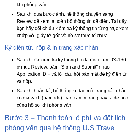
khi phỏng vấn
Sau khi qua bước ảnh, hệ thống chuyển sang
Review
để xem lại toàn bộ thông tin đã điền. Tại đây,
bạn hãy đối chiếu kiểm tra kỹ thông tin từng mục xem
khớp với giấy tờ gốc và hồ sơ thực tế chưa.
Ký điện tử, nộp & in trang xác nhận
Sau khi đã kiểm tra kỹ thông tin đã điền trên DS-160
ở mục Review, bấm “Sign and Submit” nhập
Application ID + trả lời câu hỏi bảo mật để ký điện tử
và nộp.
Sau khi hoàn tất, hệ thống sẽ tạo một trang xác nhận
có mã vạch (barcode), bạn cần in trang này ra để nộp
cùng hồ sơ khi phỏng vấn.
Bước 3 – Thanh toán lệ phí và đặt lịch
phỏng vấn qua hệ thống U.S Travel