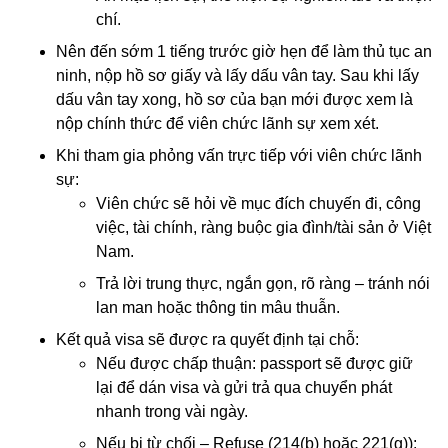
chí.
Nên đến sớm 1 tiếng trước giờ hẹn để làm thủ tục an
ninh, nộp hồ sơ giấy và lấy dấu vân tay. Sau khi lấy
dấu vân tay xong, hồ sơ của bạn mới được xem là
nộp chính thức để viên chức lãnh sự xem xét.
Khi tham gia phỏng vấn trực tiếp với viên chức lãnh
sự:
Viên chức sẽ hỏi về mục đích chuyến đi, công
việc, tài chính, ràng buộc gia đình/tài sản ở Việt
Nam.
Trả lời trung thực, ngắn gọn, rõ ràng – tránh nói
lan man hoặc thông tin mâu thuẫn.
Kết quả visa sẽ được ra quyết định tại chỗ:
Nếu được chấp thuận: passport sẽ được giữ
lại để dán visa và gửi trả qua chuyển phát
nhanh trong vài ngày.
Nếu bị từ chối – Refuse (214(b) hoặc 221(g)):