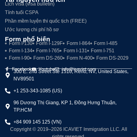
Lịch visa (visa bulletin)
Tính tuổi CSPA
Phần mềm luyện thi quốc tịch (FREE)
Ước lượng chi phí hồ sơ
Form phổ biến
Form I-130
Form I-129F
Form I-864
Form I-485
Form I-134
Form I-765
Form I-131
Form I-751
Form I-90
Form DS-260
Form N-400
Form DS-2029
Facebook
Youtube
info@icaviet.com
300 E. 2nd Street Ste 1510, Reno, NV, United States,
NV89501
+1 253-343-1085 (US)
96 Dương Thị Giang, KP 1, Đông Hưng Thuận,
TP.HCM
+84 909 145 125 (VN)
Copyright © 2019–2026 ICAVIET Immigration LLC. All
rights reserved.