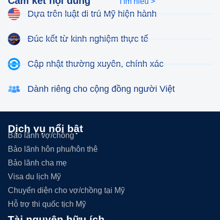
Cam kết nội dung
Tìm hiểu >
Dựa trên luật di trú Mỹ hiện hành
Đúc kết từ kinh nghiệm thực tế
Cập nhật thường xuyên, chính xác
Dành riêng cho cộng đồng người Việt
Dịch vụ nổi bật
Bảo lãnh vợ/chồng
Bảo lãnh hôn phu/hôn thê
Bảo lãnh cha mẹ
Visa du lịch Mỹ
Chuyển diện cho vợ/chồng tại Mỹ
Hỗ trợ thi quốc tịch Mỹ
Tài nguyên hữu ích