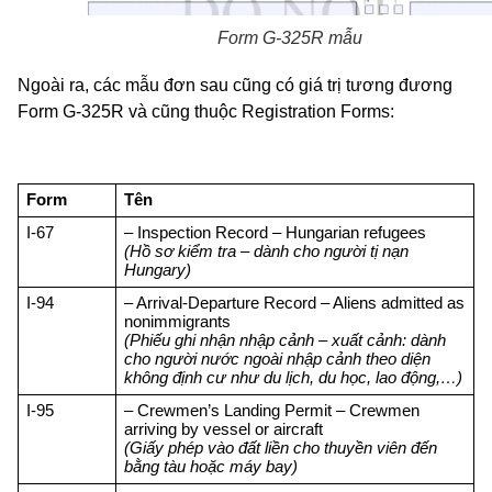
Form G-325R mẫu
Ngoài ra, các mẫu đơn sau cũng có giá trị tương đương
Form G-325R và cũng thuộc Registration Forms:
Form
Tên
I-67
– Inspection Record – Hungarian refugees
(Hồ sơ kiểm tra – dành cho người tị nạn 
Hungary)
I-94
– Arrival-Departure Record – Aliens admitted as 
nonimmigrants
(Phiếu ghi nhận nhập cảnh – xuất cảnh: dành 
cho người nước ngoài nhập cảnh theo diện 
không định cư như du lịch, du học, lao động,…)
I-95
– Crewmen’s Landing Permit
 – 
Crewmen 
arriving by vessel or aircraft
(Giấy phép vào đất liền cho thuyền viên đến 
bằng tàu hoặc máy bay)