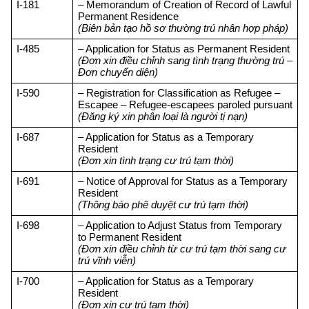
I-181
– Memorandum of Creation of Record of Lawful 
Permanent Residence
(Biên bản tạo hồ sơ thường trú nhân hợp pháp)
I-485
– Application for Status as Permanent Resident
(Đơn xin điều chỉnh sang tình trạng thường trú – 
Đơn chuyển diện)
I-590
– Registration for Classification as Refugee
 – 
Escapee
 – 
Refugee-escapees paroled pursuant
(Đăng ký xin phân loại là người tị nạn)
I-687
– Application for Status as a Temporary 
Resident
(Đơn xin tình trạng cư trú tạm thời)
I-691
– Notice of Approval for Status as a Temporary 
Resident
(Thông báo phê duyệt cư trú tạm thời)
I-698
– Application to Adjust Status from Temporary 
to Permanent Resident
(Đơn xin điều chỉnh từ cư trú tạm thời sang cư 
trú vĩnh viễn)
I-700
– Application for Status as a Temporary 
Resident
(Đơn xin cư trú tạm thời)