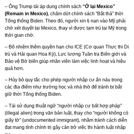
– Ông Trump tái áp dụng chính sách
“Ở lại Mexico”
(Remain in Mexico)
, chấm dứt chính sách “Bắt thả” thời
Tổng thống Biden. Theo đó, người xin tị nạn vào Mỹ phải
chờ xét duyệt tại Mexico, thay vì được tạm trú tại Mỹ trong
thời gian chờ.
– Bổ nhiệm thêm quyền hạn cho ICE (Cơ quan Thực thi Di
trú và Hải quan Hoa Kỳ), Lực lượng Tuần tra Biên giới và
Bảo vệ Bờ biển giúp nhân viên làm việc linh hoạt và hiệu
quả hơn.
– Hủy bỏ quy tắc cho phép người nhập cư ẩn náu trong
các địa điểm như trường học và nhà thờ để tránh bị bắt
giữ thời Tổng thống Biden.
– Tái sử dụng thuật ngữ “người nhập cư bất hợp pháp”
(illegal alien) trong văn bản luật, thay cho “người không có
giấy tờ” (undocumented immigrant), nhằm tránh cách diễn
đạt mang tính chính trị gây cản trở việc thi hành luật nhập