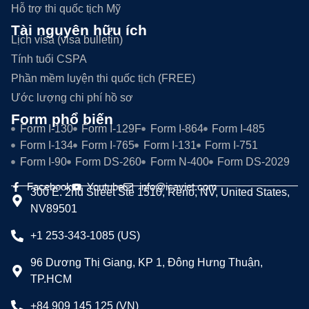
Hỗ trợ thi quốc tịch Mỹ
Tài nguyên hữu ích
Lịch visa (visa bulletin)
Tính tuổi CSPA
Phần mềm luyện thi quốc tịch (FREE)
Ước lượng chi phí hồ sơ
Form phổ biến
Form I-130
Form I-129F
Form I-864
Form I-485
Form I-134
Form I-765
Form I-131
Form I-751
Form I-90
Form DS-260
Form N-400
Form DS-2029
Facebook
Youtube
info@icaviet.com
300 E. 2nd Street Ste 1510, Reno, NV, United States,
NV89501
+1 253-343-1085 (US)
96 Dương Thị Giang, KP 1, Đông Hưng Thuận,
TP.HCM
+84 909 145 125 (VN)