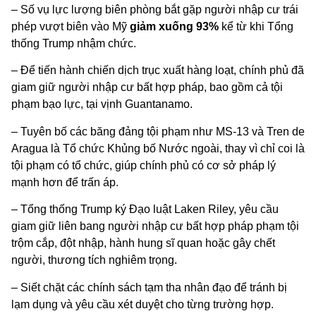
– Số vụ lực lượng biên phòng bắt gặp người nhập cư trái
phép vượt biên vào Mỹ
giảm xuống 93%
kể từ khi Tổng
thống Trump nhậm chức.
– Để tiến hành chiến dịch trục xuất hàng loạt, chính phủ đã
giam giữ người nhập cư bất hợp pháp, bao gồm cả tội
phạm bạo lực, tại vịnh Guantanamo.
– Tuyên bố các băng đảng tội phạm như MS-13 và Tren de
Aragua là Tổ chức Khủng bố Nước ngoài, thay vì chỉ coi là
tội phạm có tổ chức, giúp chính phủ có cơ sở pháp lý
mạnh hơn để trấn áp.
– Tổng thống Trump ký Đạo luật Laken Riley, yêu cầu
giam giữ liên bang người nhập cư bất hợp pháp phạm tội
trộm cắp, đột nhập, hành hung sĩ quan hoặc gây chết
người, thương tích nghiêm trọng.
– Siết chặt các chính sách tạm tha nhân đạo để tránh bị
lạm dụng và yêu cầu xét duyệt cho từng trường hợp.