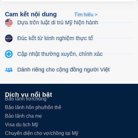
Cam kết nội dung
Tìm hiểu >
Dựa trên luật di trú Mỹ hiện hành
Đúc kết từ kinh nghiệm thực tế
Cập nhật thường xuyên, chính xác
Dành riêng cho cộng đồng người Việt
Dịch vụ nổi bật
Bảo lãnh vợ/chồng
Bảo lãnh hôn phu/hôn thê
Bảo lãnh cha mẹ
Visa du lịch Mỹ
Chuyển diện cho vợ/chồng tại Mỹ