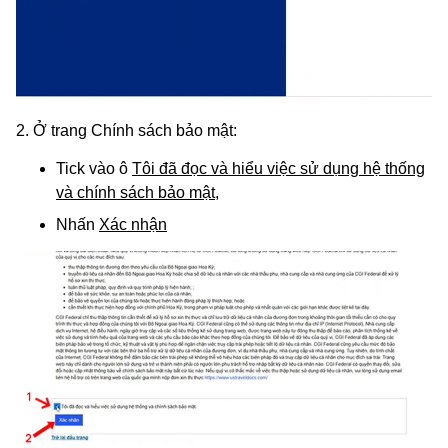
2. Ở trang Chính sách bảo mật:
Tick vào ô
Tôi đã đọc và hiểu việc sử dụng hệ thống
và chính sách bảo mật
,
Nhấn
Xác nhận