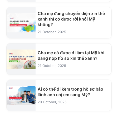
Cha mẹ đang chuyển diện xin thẻ
xanh thì có được rời khỏi Mỹ
không?
21 October, 2025
Cha mẹ có được đi làm tại Mỹ khi
đang nộp hồ sơ xin thẻ xanh?
21 October, 2025
Ai có thể đi kèm trong hồ sơ bảo
lãnh anh chị em sang Mỹ?
20 October, 2025