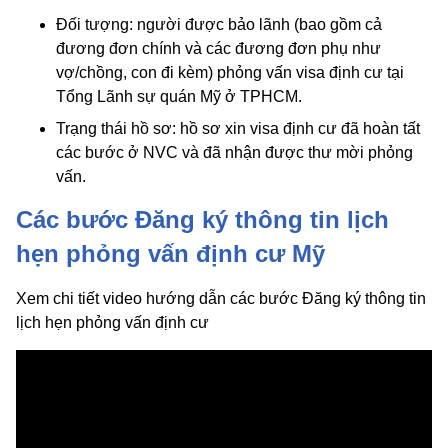
Đối tượng: người được bảo lãnh (bao gồm cả
đương đơn chính và các đương đơn phụ như
vợ/chồng, con đi kèm) phỏng vấn visa định cư tại
Tổng Lãnh sự quán Mỹ ở TPHCM.
Trạng thái hồ sơ: hồ sơ xin visa định cư đã hoàn tất
các bước ở NVC và đã nhận được thư mời phỏng
vấn.
Các bước Đăng ký thông tin lịch
hẹn phỏng vấn định cư Mỹ
Xem chi tiết video hướng dẫn các bước Đăng ký thông tin
lịch hẹn phỏng vấn định cư