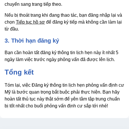
chuyển sang trang tiếp theo.
Nếu bị thoát trang khi đang thao tác, bạn đăng nhập lại và
chọn
Tiếp tục hồ sơ
để đăng ký tiếp mà không cần làm lại
từ đầu.
3. Thời hạn đăng ký
Bạn cần hoàn tất đăng ký thông tin lịch hẹn này ít nhất 5
ngày làm việc trước ngày phỏng vấn đã được lên lịch.
Tổng kết
Tóm lại, việc Đăng ký thông tin lịch hẹn phỏng vấn định cư
Mỹ là bước quan trọng bắt buộc phải thực hiện. Bạn hãy
hoàn tất thủ tục này thật sớm để yên tâm tập trung chuẩn
bị tốt nhất cho buổi phỏng vấn định cư sắp tới nhé!