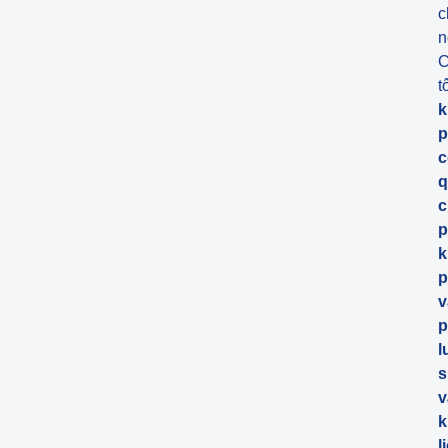
c
n
C
t
k
p
c
q
c
p
k
p
v
p
l
v
k
l