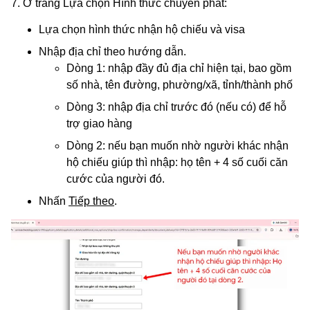
7. Ở trang Lựa chọn Hình thức chuyển phát:
Lựa chọn hình thức nhận hộ chiếu và visa
Nhập địa chỉ theo hướng dẫn.
Dòng 1: nhập đầy đủ địa chỉ hiện tại, bao gồm
số nhà, tên đường, phường/xã, tỉnh/thành phố
Dòng 3: nhập địa chỉ trước đó (nếu có) để hỗ
trợ giao hàng
Dòng 2: nếu bạn muốn nhờ người khác nhận
hộ chiếu giúp thì nhập: họ tên + 4 số cuối căn
cước của người đó.
Nhấn
Tiếp theo
.