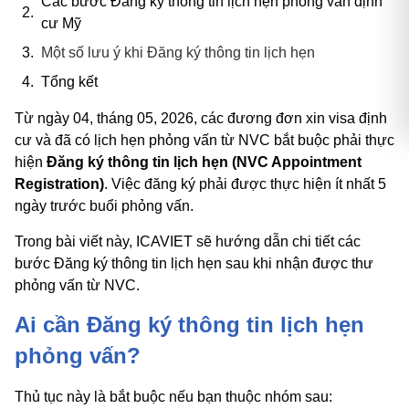
Các bước Đăng ký thông tin lịch hẹn phỏng vấn định
cư Mỹ
Một số lưu ý khi Đăng ký thông tin lịch hẹn
Tổng kết
Từ ngày 04, tháng 05, 2026, các đương đơn xin visa định
cư và đã có lịch hẹn phỏng vấn từ NVC bắt buộc phải thực
hiện
Đăng ký thông tin lịch hẹn (NVC Appointment
Registration)
. Việc đăng ký phải được thực hiện ít nhất 5
ngày trước buổi phỏng vấn.
Trong bài viết này, ICAVIET sẽ hướng dẫn chi tiết các
bước Đăng ký thông tin lịch hẹn sau khi nhận được thư
phỏng vấn từ NVC.
Ai cần Đăng ký thông tin lịch hẹn
phỏng vấn?
Thủ tục này là bắt buộc nếu bạn thuộc nhóm sau: