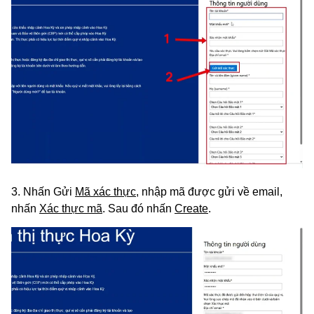
3. Nhấn Gửi
Mã xác thực
, nhập mã được gửi về email,
nhấn
Xác thực mã
. Sau đó nhấn
Create
.