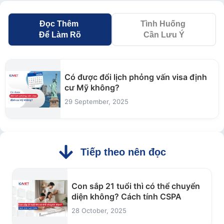
Đọc Thêm
Tình Huống
Để Làm Rõ
Cần Lưu Ý
Có được đổi lịch phỏng vấn visa định
cư Mỹ không?
29 September, 2025
Tiếp theo nên đọc
Con sắp 21 tuổi thì có thể chuyển
diện không? Cách tính CSPA
28 October, 2025