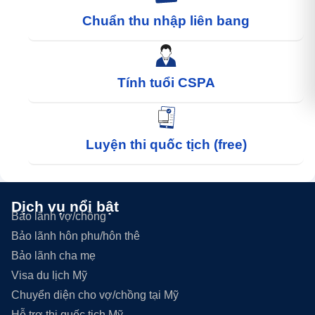
Chuẩn thu nhập liên bang
Tính tuổi CSPA
Luyện thi quốc tịch (free)
Dịch vụ nổi bật
Bảo lãnh vợ/chồng
Bảo lãnh hôn phu/hôn thê
Bảo lãnh cha mẹ
Visa du lịch Mỹ
Chuyển diện cho vợ/chồng tại Mỹ
Hỗ trợ thi quốc tịch Mỹ