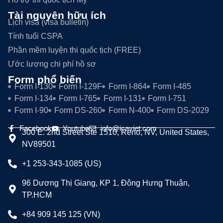
Tài nguyên hữu ích
Lịch visa (visa bulletin)
Tính tuổi CSPA
Phần mềm luyện thi quốc tịch (FREE)
Ước lượng chi phí hồ sơ
Form phổ biến
Form I-130
Form I-129F
Form I-864
Form I-485
Form I-134
Form I-765
Form I-131
Form I-751
Form I-90
Form DS-260
Form N-400
Form DS-2029
Facebook
Youtube
info@icaviet.com
300 E. 2nd Street Ste 1510, Reno, NV, United States,
NV89501
+1 253-343-1085 (US)
96 Dương Thị Giang, KP 1, Đông Hưng Thuận,
TP.HCM
+84 909 145 125 (VN)