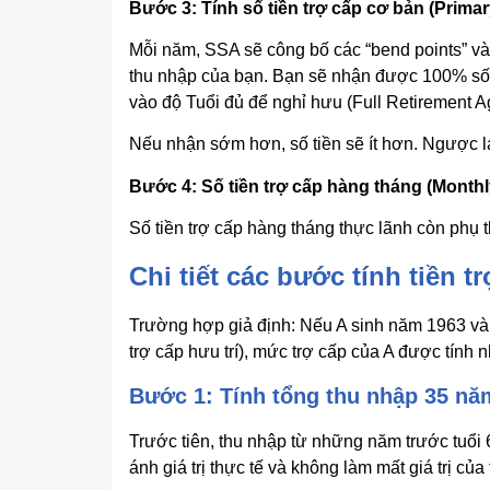
Bước 3: Tính số tiền trợ cấp cơ bản (Prim
Mỗi năm, SSA sẽ công bố các “bend points” 
thu nhập của bạn. Bạn sẽ nhận được 100% số t
vào độ Tuổi đủ để nghỉ hưu (Full Retirement A
Nếu nhận sớm hơn, số tiền sẽ ít hơn. Ngược lạ
Bước 4: Số tiền trợ cấp hàng tháng (Month
Số tiền trợ cấp hàng tháng thực lãnh còn phụ t
Chi tiết các bước tính tiền t
Trường hợp giả định: Nếu A sinh năm 1963 và đ
trợ cấp hưu trí), mức trợ cấp của A được tính 
Bước 1: Tính tổng thu nhập 35 năm
Trước tiên, thu nhập từ những năm trước tuổi
ánh giá trị thực tế và không làm mất giá trị củ