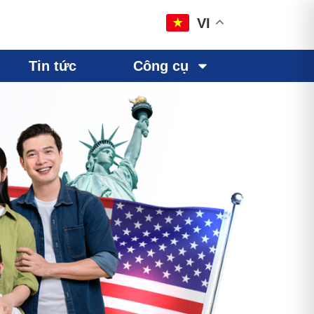
VI
Tin tức
Công cụ