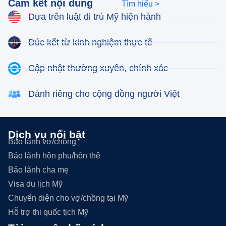
Cam kết nội dung
Tìm hiểu >
Dựa trên luật di trú Mỹ hiện hành
Đúc kết từ kinh nghiệm thực tế
Cập nhật thường xuyên, chính xác
Dành riêng cho cộng đồng người Việt
Dịch vụ nổi bật
Bảo lãnh vợ/chồng
Bảo lãnh hôn phu/hôn thê
Bảo lãnh cha mẹ
Visa du lịch Mỹ
Chuyển diện cho vợ/chồng tại Mỹ
Hỗ trợ thi quốc tịch Mỹ