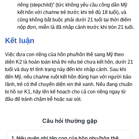
riêng (stepchild)” (tức không yêu cầu công dân Mỹ
kết hôn với cha/mẹ trẻ trước khi trẻ đủ 18 tuổi), và
cũng không bắt buộc phải dưới 21 tuổi tại thời điểm
nộp đơn, miễn là đã nhập cảnh trước khi tròn 21 tuổi.
Kết luận
Việc đưa con riêng của hôn phu/hôn thê sang Mỹ theo
diện K2 là hoàn toàn khả thi nếu bé chưa kết hôn, dưới 21
tuổi và duy trì tình trạng này đến khi nhập cảnh. Sau khi
đến Mỹ, nếu cha/mẹ ruột kết hôn đúng hạn với người bảo
lãnh, trẻ có thể chuyển diện xin thẻ xanh. Nếu đang chuẩn
bị hồ sơ K1, hãy lên kế hoạch cho cả con riêng ngay từ
đầu để tránh chậm trễ hoặc sai sót.
Câu hỏi thường gặp
1. Nếu quên ghi tên con của hôn phu/hôn thê