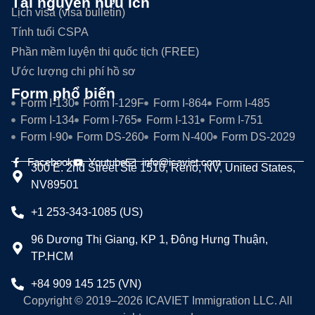
Tài nguyên hữu ích
Lịch visa (visa bulletin)
Tính tuổi CSPA
Phần mềm luyện thi quốc tịch (FREE)
Ước lượng chi phí hồ sơ
Form phổ biến
Form I-130
Form I-129F
Form I-864
Form I-485
Form I-134
Form I-765
Form I-131
Form I-751
Form I-90
Form DS-260
Form N-400
Form DS-2029
Facebook
Youtube
info@icaviet.com
300 E. 2nd Street Ste 1510, Reno, NV, United States,
NV89501
+1 253-343-1085 (US)
96 Dương Thị Giang, KP 1, Đông Hưng Thuận,
TP.HCM
+84 909 145 125 (VN)
Copyright © 2019–2026 ICAVIET Immigration LLC. All